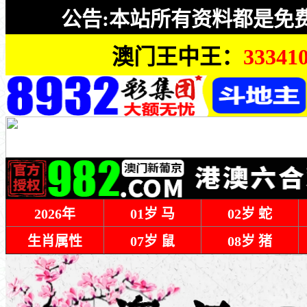
公告:本站所有资料都是免
澳门王中王：
33341
2026年
01岁 马
02岁 蛇
生肖属性
07岁 鼠
08岁 猪