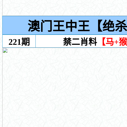
澳门王中王【绝杀二肖】
221期
禁二肖料
【马+