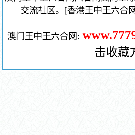
交流社区。[香港王中王六合网六合
www.777
澳门王中王六合网:
击收藏