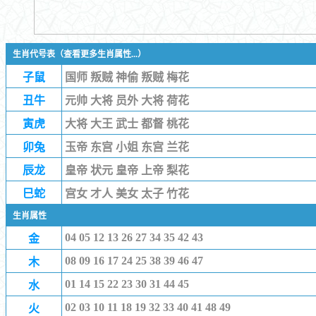
生肖代号表（查看更多生肖属性...）
子鼠
国师 叛贼 神偷 叛贼 梅花
丑牛
元帅 大将 员外 大将 荷花
寅虎
大将 大王 武士 都督 桃花
卯兔
玉帝 东宫 小姐 东宫 兰花
辰龙
皇帝 状元 皇帝 上帝 梨花
巳蛇
宫女 才人 美女 太子 竹花
生肖属性
04 05 12 13 26 27 34 35 42 43
金
08 09 16 17 24 25 38 39 46 47
木
01 14 15 22 23 30 31 44 45
水
02 03 10 11 18 19 32 33 40 41 48 49
火